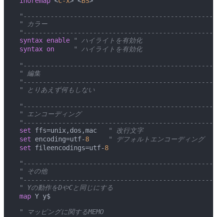
 inoremap
 <
C-x
> <
BS
>
 "--------------------------------------------------
 " カラー
 "--------------------------------------------------
 syntax enable
 " ハイライトを有効化
 syntax on
     " ハイライトを有効化
 "--------------------------------------------------
 " 編集
 "--------------------------------------------------
 " とりあえず何もしない
 "--------------------------------------------------
 " エンコーディング
 "--------------------------------------------------
 set
 ffs=unix,dos,mac
   " 改行文字
 set
 encoding=utf-
8
     " デフォルトエンコーディング
 set
 fileencodings=utf-
8
 "--------------------------------------------------
 " その他
 "--------------------------------------------------
 " Yの動作をDやCと同じにする
 map
 Y y$
 " マッピングに関するMEMO