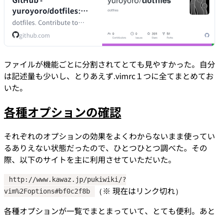
yuroyoro/dotfiles:
dotfiles
dotfiles. Contribute to
yuroyoro/dotfiles
github.com
development by creating
an account on GitHub.
ファイルが機能ごとに分割されてとても見やすかった。自分
は記述量も少いし、とりあえず.vimrc１つに全てまとめてお
いた。
各種オプションの確認
それぞれのオプションの効果をよくわからないまま使ってい
るありえない状態だったので、ひとつひとつ調べた。その
際、以下のサイトを主に利用させていただいた。
http://www.kawaz.jp/pukiwiki/?
（※ 現在はリンク切れ）
vim%2Foptions#bf0c2f8b
各種オプションが一覧でまとまっていて、とても便利。あと