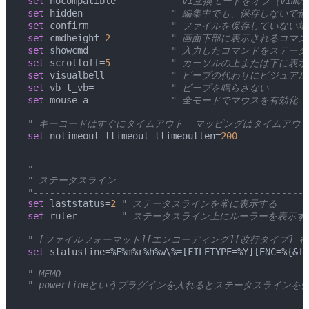
 set
 nocompatible
          " vi互換モードをオフ（vi
 set
 hidden
                " 編集中でも、保存しな
 set
 confirm
               " ファイルを保存して
 set
 cmdheight=
2
           " 画面下部に表示されるコ
 set
 showcmd
               " 入力したコマンドをス
 set
 scrolloff=
5
           " カーソルの上または下
 set
 visualbell
            " ビープの代わりにビジ
 set
 vb t_vb=
              " ビープを鳴らさない
 set
 mouse=a
               " 全モードでマウスを有効化
 " キーコードはすぐにタイムアウト  マッピングはタイムアウ
 set
 notimeout ttimeout ttimeoutlen=
200
 "--------------------------------------------------
 " ステータスライン
 "--------------------------------------------------
 set
 laststatus=
2
 " ステータスラインを常に表示する
 set
 ruler
        " ステータスライン上にルーラーを表
 " [ファイルフォーマット][エンコーディング][改行タイプ] 
 set
 statusline=%F%m%r%h%w\%=[FILETYPE=%Y][ENC=%{&fe
 " MEMO
 " powerlineというプラグインを入れるとステータスライン