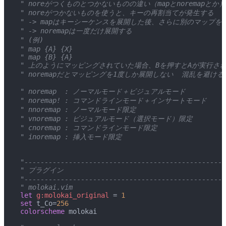
 " noreがつくものとつかないものの違い（mapとnoremapとか）
 " noreがつかないものを使うと、キーの再割当てが発生する
 " -> mapはキーシーケンスを展開した後、さらに別のマップ
 " -> noremapは一度だけ展開する
 " (例)
 " map {A} {X}
 " map {B} {A}
 " 上のようにマッピングされていた場合、Bを押すとAが実行さ
 " noremapだとマッピングを1度しか展開しない  混乱を避け
 " noremap  : ノーマルモード＋ビジュアルモード
 " noremap! : コマンドラインモード＋インサートモード
 " nnoremap : ノーマルモード限定
 " vnoremap : ビジュアルモード（選択モード）限定
 " cnoremap : コマンドラインモード限定
 " inoremap : 挿入モード限定
 "--------------------------------------------------
 " プラグイン
 "--------------------------------------------------
 " molokai.vim
 let
 g:molokai_original
 = 
1
 set
 t_Co=
256
 colorscheme
 molokai