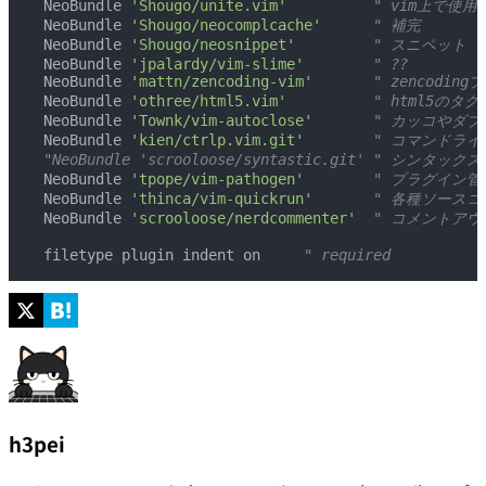
 NeoBundle 
'Shougo/unite.vim'
          " vim上
 NeoBundle 
'Shougo/neocomplcache'
      " 補完
 NeoBundle 
'Shougo/neosnippet'
         " スニペット
 NeoBundle 
'jpalardy/vim-slime'
        " ??
 NeoBundle 
'mattn/zencoding-vim'
       " zencodin
 NeoBundle 
'othree/html5.vim'
          " html5の
 NeoBundle 
'Townk/vim-autoclose'
       " カッコや
 NeoBundle 
'kien/ctrlp.vim.git'
        " コマンド
 "NeoBundle 'scrooloose/syntastic.git' 
 NeoBundle 
'tpope/vim-pathogen'
        " プラグイン管
 NeoBundle 
'thinca/vim-quickrun'
       " 各種ソー
 NeoBundle 
'scrooloose/nerdcommenter'
  " コメントアウト
 filetype plugin indent on
     " required
h3pei