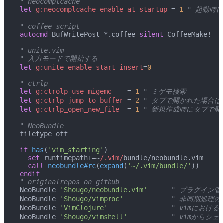
 " neocomplcache
 let
 g:neocomplcache_enable_at_startup
 = 
1
 " 起動時
 " coffee script
 autocmd
 BufWritePost *.coffee 
silent
 CoffeeMake! -c
 " unite.vim
 " 入力モードで開始する
 let
 g:unite_enable_start_insert
=
0
 " ctrlp
 let
 g:ctrolp_use_migemo
    = 
1
 " ミゲモ検索
 let
 g:ctrlp_jump_to_buffer
 = 
2
 " タブで開かれた場合
 let
 g:ctrlp_open_new_file
  = 
1
 " 新規作成時にタブで開
 " NeoBundle
 filetype off
 if
 has
(
'vim_starting'
)
   set
 runtimepath+=~
/.vim/
bundle/neobundle.vim
   call
 neobundle#rc
(
expand
(
'~/.vim/bundle/'
))
 endif
 " originalrepos on github
 NeoBundle 
'Shougo/neobundle.vim'
      " プラグイン管
 NeoBundle 
'Shougo/vimproc'
            " 非同期処理
 NeoBundle 
'VimClojure'
                " vimに
 NeoBundle 
'Shougo/vimshell'
           " vimから