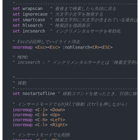
 "--------------------------------------------------
 set
 wrapscan
   " 最後まで検索したら先頭に戻る
 set
 ignorecase
 " 大文字小文字を無視する
 set
 smartcase
  " 検索文字列に大文字が含まれている場合
 set
 hlsearch
   " 検索語を強調表示
 set
 incsearch
  " インクリメンタルサーチを有効化
 " Escの2回押しでハイライト消去
 nnoremap
 <
Esc
><
Esc
> :nohlsearch<
CR
><
ESC
>
 " MEMO
 " incsearch : " インクリメンタルサーチとは「検索
 "--------------------------------------------------
 " 移動
 "--------------------------------------------------
 set
 nostartofline
 " 移動コマンドを使ったとき、行頭に移
 " インサートモードでもhjklで移動（Ctrlを押しながら）
 inoremap
 <
C-j
> <
Down
>
 inoremap
 <
C-k
> <
Up
>
 inoremap
 <
C-h
> <
Left
>
 inoremap
 <
C-l
> <
Right
>
 " インサートモードでも削除