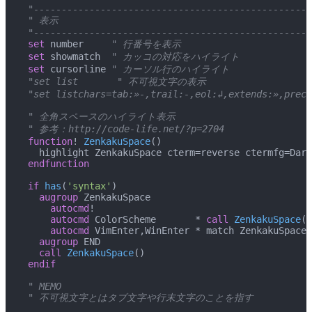
 "--------------------------------------------------
 " 表示
 "--------------------------------------------------
 set
 number
     " 行番号を表示
 set
 showmatch
  " カッコの対応をハイライト
 set
 cursorline
 " カーソル行のハイライト
 "set list       " 不可視文字の表示
 "set listchars=tab:»-,trail:-,eol:↲,extends:»,prece
 " 全角スペースのハイライト表示
 " 参考：http://code-life.net/?p=2704
 function
! 
ZenkakuSpace
()
   highlight ZenkakuSpace cterm=reverse ctermfg=Dark
 endfunction
 if
 has
(
'syntax'
)
   augroup
 ZenkakuSpace
     autocmd
!
     autocmd
 ColorScheme       * 
call
 ZenkakuSpace
()
     autocmd
 VimEnter,WinEnter * match ZenkakuSpace 
   augroup
 END
   call
 ZenkakuSpace
()
 endif
 " MEMO
 " 不可視文字とはタブ文字や行末文字のことを指す