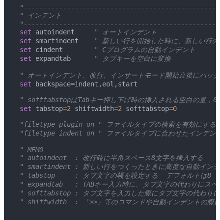
 "--------------------------------------------------
 " インデント
 "--------------------------------------------------
 set
 autoindent
     " オートインデント
 set
 smartindent
    " 新しい行を開始した時に、新しい行
 set
 cindent
        " Cプログラムの自動インデント
 set
 expandtab
      " タブキーを空白に変換
 " オートインデント、改行、インサートモード開始直後にバッ
 set
 backspace=indent,eol,start
 " softtabstopはTabキー押し下げ時の挿入される空白の量，
 set
 tabstop=
2
 shiftwidth=
2
 softtabstop=
0
 "filetype plugin on " ファイルタイプの検索を有効にする
 "filetype indent on " ファイルタイプに合わせたインデ
 " MEMO
 " autoindent  : 改行時に半角スペース8文字を挿入する
 " smartindent : 新しい行をつくったときに高度な自動イン
 " tabstop     : タブ文字の幅を設定する  デフォルトは8
 " expandtab   : TABキー入力時に、タブ文字の代わりにス
 " softtabstop : タブ文字を入力した際にタブ文字の代わ
 " shiftwidth  : 「>>」等のコマンドや自動インデント