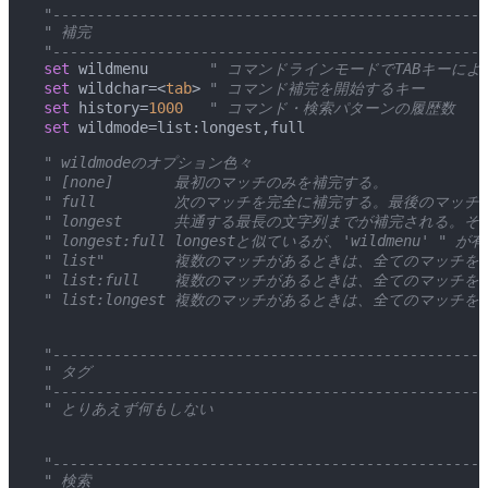
 "--------------------------------------------------
 " 補完
 "--------------------------------------------------
 set
 wildmenu
       " コマンドラインモードでTABキーに
 set
 wildchar=<
tab
>
 " コマンド補完を開始するキー
 set
 history=
1000
   " コマンド・検索パターンの履歴数
 set
 wildmode=list:longest,full
 " wildmodeのオプション色々
 " [none]       最初のマッチのみを補完する。
 " full         次のマッチを完全に補完する。最後の
 " longest      共通する最長の文字列までが補完され
 " longest:full longestと似ているが、'wildmenu' 
 " list"        複数のマッチがあるときは、全てのマッチ
 " list:full    複数のマッチがあるときは、全てのマッ
 " list:longest 複数のマッチがあるときは、全てのマ
 "--------------------------------------------------
 " タグ
 "--------------------------------------------------
 " とりあえず何もしない
 "--------------------------------------------------
 " 検索