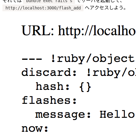
bundle exec rails s
へアクセスしよう。
http://localhost:3000/flash_add