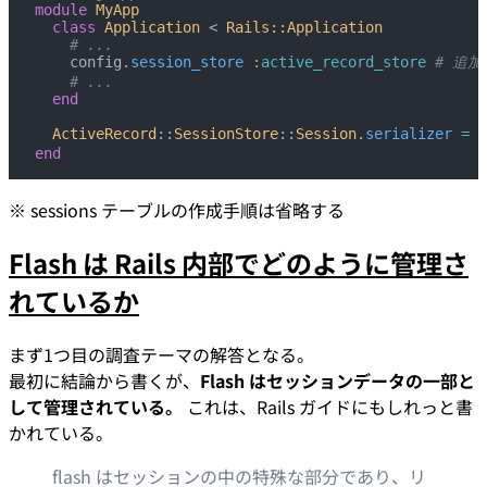
module
 MyApp
  class
 Application
 < 
Rails::Application
    # ...
    config.
session_store
 :
active_record_store
 # 追加
    # ...
  end
  ActiveRecord
::
SessionStore
::
Session
.
serializer
 =
 :
end
※ sessions テーブルの作成手順は省略する
Flash は Rails 内部でどのように管理さ
れているか
まず1つ目の調査テーマの解答となる。
最初に結論から書くが、
Flash はセッションデータの一部と
して管理されている。
これは、Rails ガイドにもしれっと書
かれている。
flash はセッションの中の特殊な部分であり、リ