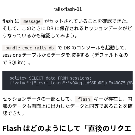
rails-flash-01
flash に
がセットされていることを確認できた。
message
そして、このときに DB に保存されるセッションデータがど
うなっているかも確認してみよう。
で DB のコンソールを起動して、
bundle exec rails db
sessions テーブルからデータを取得する（デフォルトなの
で SQLite）。
sqlite> SELECT data FROM sessions;
{"value":{"_csrf_token":"vQXqgtLdSSRuREjuFx4RGZ5g3BG
セッションデータの一部として、
キーが存在し、内
flash
部のデータも画面上に出力したデータと同等であることを確
認できた。
Flash はどのようにして「直後のリクエ