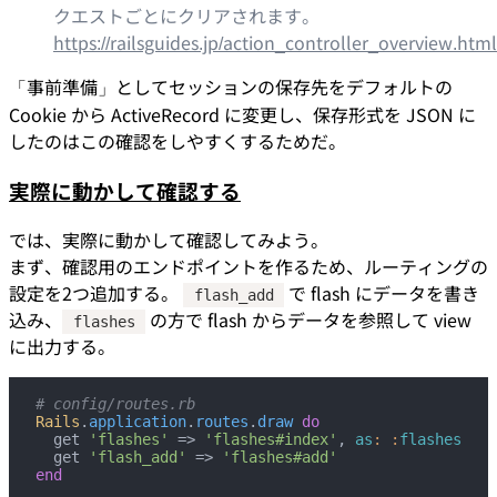
クエストごとにクリアされます。
https://railsguides.jp/action_controller_overview.htm
「事前準備」としてセッションの保存先をデフォルトの
Cookie から ActiveRecord に変更し、保存形式を JSON に
したのはこの確認をしやすくするためだ。
実際に動かして確認する
では、実際に動かして確認してみよう。
まず、確認用のエンドポイントを作るため、ルーティングの
設定を2つ追加する。
で flash にデータを書き
flash_add
込み、
の方で flash からデータを参照して view
flashes
に出力する。
# config/routes.rb
Rails
.
application
.
routes
.
draw
 do
  get 
'flashes'
 => 
'flashes#index'
, 
as
:
 :
flashes
  get 
'flash_add'
 => 
'flashes#add'
end