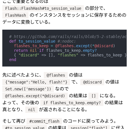
ここで重要となるのは
の部分で、
Flash::FlashHash#to_session_value
のインスタンスをセッションに保存するための
FlashHash
データに変換している。
# https://github.com/rails/rails/blob/5-2-stable/act
def
 to_session_value
 #:nodoc:
  flashes_to_keep
 =
 @flashes
.
except
(
*
@discard
)
  return
 nil
 if
 flashes_to_keep.
empty?
  { 
"discard"
 => [], 
"flashes"
 => flashes_to_keep }
end
先に述べたように、
の値は
@flashes
で、
の値は
{"message":"Hello, flash!"}
@discard
なので
Set.new(['message'])
の結果は
になる。
@flashes.except(*@discard)
[]
よって、その後の
の結果は
if flashes_to_keep.empty?
真となり、
が返されることになる。
nil
そして再び
のコードに戻ってみよう。
#commit_flash
の結果は
に代入
#to_session_value
session["flash"]