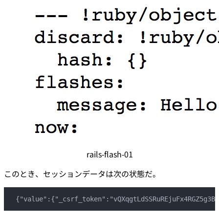
rails-flash-01
このとき、セッションデータは次の状態だ。
{"value":{"_csrf_token":"vQXqgtLdSSRuREjuFx4RGZ5g3BG