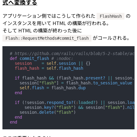
式へ変換する
アプリケーション側ではこうして作られた
の
FlashHash
インスタンスを用いて HTML の構築が行われる。
そして HTML の構築が終わった後に
がコールされる。
Flash::RequestMethods#commit_flash
# https://github.com/rails/rails/blob/5-2-stable/act
def
 commit_flash
 # :nodoc:
  session
    =
 self
.
session
 ||
 {}
  flash_hash
 =
 self
.
flash_hash
  if
 flash_hash 
&&
 (flash_hash.
present?
 ||
 session.
k
    session[
"flash"
] 
=
 flash_hash.
to_session_value
    self
.
flash
 =
 flash_hash.
dup
  end
  if
 (!session.
respond_to?
(
:
loaded?
) 
||
 session.
load
      session.
key?
(
"flash"
) 
&&
 session[
"flash"
].
nil?
    session.
delete
(
"flash"
)
  end
end