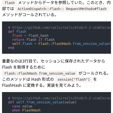
メソッドからデータを参照していた。このとき、内
flash
部では
ActionDispatch::Flash:: RequestMethods#flash
メソッドがコールされている。
# https://github.com/rails/rails/blob/5-2-stable/act
def
 flash
  flash
 =
 flash_hash
  return
 flash 
if
 flash
  self
.
flash
 =
 Flash
::
FlashHash
.
from_session_value
(s
end
重要なのは3行目で、セッションに保存されたデータから
Flash を取得するために
がコールされる。
Flash::FlashHash.from_session_value
このメソッドは Hash 形式の
を
session["flash"]
FlashHash に変換する。実装を見てみよう。
# https://github.com/rails/rails/blob/5-2-stable/act
def
 self.from_session_value
(
value
)
  case
 value
  when
 FlashHash