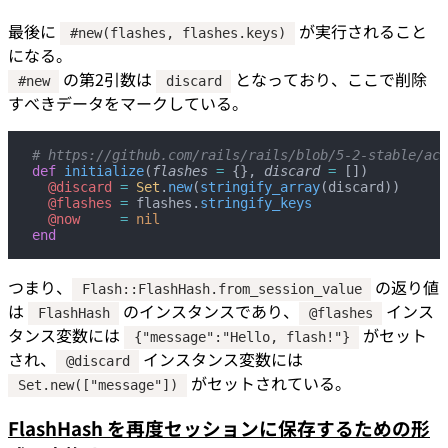
最後に
が実行されること
#new(flashes, flashes.keys)
になる。
の第2引数は
となっており、ここで削除
#new
discard
すべきデータをマークしている。
# https://github.com/rails/rails/blob/5-2-stable/act
def
 initialize
(
flashes
 =
 {}, 
discard
 =
 [])
  @discard
 =
 Set
.
new
(
stringify_array
(discard))
  @flashes
 =
 flashes.
stringify_keys
  @now
     =
 nil
end
つまり、
の返り値
Flash::FlashHash.from_session_value
は
のインスタンスであり、
インス
FlashHash
@flashes
タンス変数には
がセット
{"message":"Hello, flash!"}
され、
インスタンス変数には
@discard
がセットされている。
Set.new(["message"])
FlashHash を再度セッションに保存するための形