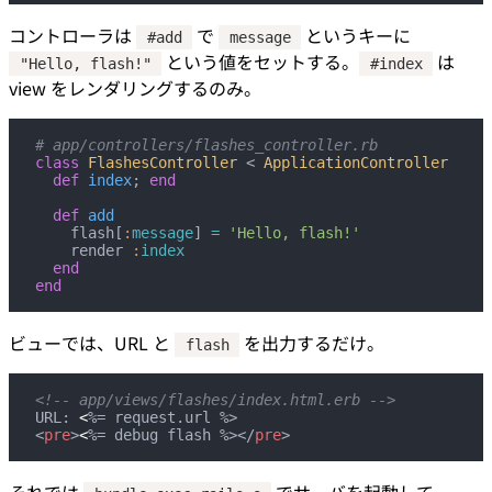
コントローラは
で
というキーに
#add
message
という値をセットする。
は
"Hello, flash!"
#index
view をレンダリングするのみ。
# app/controllers/flashes_controller.rb
class
 FlashesController
 < 
ApplicationController
  def
 index
; 
end
  def
 add
    flash[
:
message
] 
=
 'Hello, flash!'
    render 
:
index
  end
end
ビューでは、URL と
を出力するだけ。
flash
<!-- app/views/flashes/index.html.erb -->
URL: 
<
%= request.url %>
<
pre
>
<
%= debug flash %></
pre
>
それでは
でサーバを起動して、