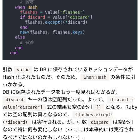
    # 省略
  when
 Hash
    flashes
 =
 value[
"flashes"
]
    if
 discard
 = value[
"discard"
]
      flashes.
except!
(
*
discard)
    end
    new
(flashes, flashes.
keys
)
  else
    # 省略
  end
end
引数
は DB に保存されているセッションデータが
value
Hash 化されたものだ。そのため、
の条件に引
when Hash
っかかる。
DB に保存されたデータをもう一度見ればわかるが、
キーの値は空配列だった。よって、
discard
discard =
式の結果も空の配列
となる。Ruby
value["discard"]
[]
では空の配列は真となるので、
flashes.except!
は実行される。が、引数
は空配列
(*discard)
discard
なので特に何も変化しない（※ ここは本来的には実行され
るべきではないのかもしれない…）。