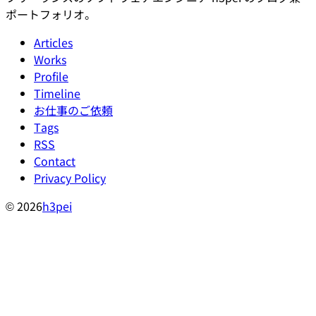
ポートフォリオ。
Articles
Works
Profile
Timeline
お仕事のご依頼
Tags
RSS
Contact
Privacy Policy
© 2026
h3pei