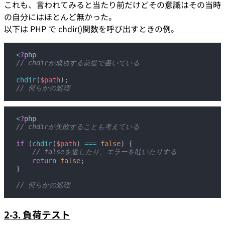
これも、言われてみると当たり前だけどその意識はその当時
の自分にはほとんど無かった。
以下は PHP で chdir()関数を呼び出すときの例。
<
?
php
// chdirが成功する前提で書いている
chdir
(
$path
);
// 何らかの処理
<
?
php
// chdirが失敗することも考えている
if
 (
chdir
(
$path
) 
===
 false
) {
    // falseを返したり、エラーを吐いたりする
    return
 false
;
}
// 何らかの処理
2-3. 負荷テスト