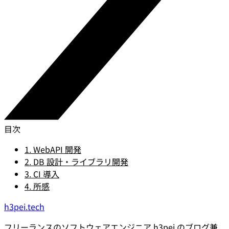
目次
1. WebAPI 開発
2. DB 設計・ライブラリ開発
3. CI 導入
4. 所感
h3pei.tech
フリーランスのソフトウェアエンジニア h3pei のブログ兼